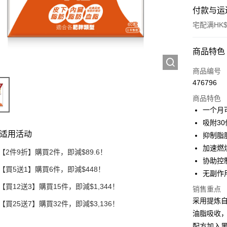
付款与运
宅配满HK$
付款方式
商品特色
信用卡
商品编号
476796
Apple Pay
商品特色
Google Pa
一个月
吸附3
AlipayHK
适用活动
抑制脂
PayMe
加速燃
【2件9折】購買2件，即減$89.6！
协助控
WeChat P
【買5送1】購買6件，即減$448！
无副作
【買12送3】購買15件，即減$1,344！
销售重点
运送方式
采用提炼
【買25送7】購買32件，即減$3,136！
油脂吸收
送貨到家/
配方加入