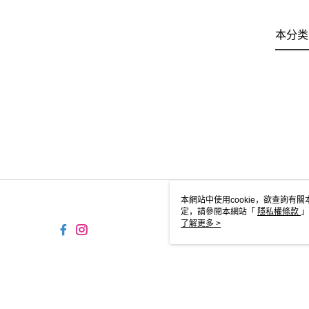
本分类
本網站中使用cookie，欲查詢有關
定，請參閱本網站「
隱私權條款
」
cookie。
了解更多 >