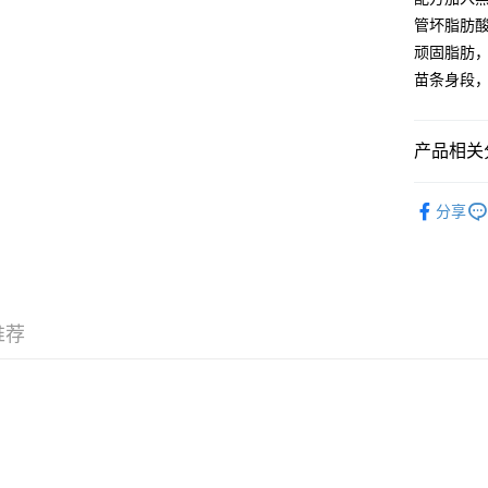
每笔HK$5
管坏脂肪
門市自取 
顽固脂肪
免运费
苗条身段
易網遞+ (
产品相关分
[EMS]
濕對策、女
按功效搜
分享
不同阶段
按品牌搜
所有商品
推荐