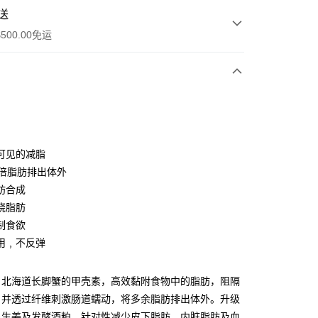
送
500.00免运
y
可见的减脂
0倍脂肪排出体外
肪合成
烧脂肪
制食欲
ay
用﹐不反弹
自北海道长脚蟹的甲壳素，高效黏附食物中的脂肪，阻隔
，并透过纤维刺激肠道蠕动，将多余脂肪排出体外。升级
工商地址
黑生姜及发酵酒粕，针对性减少皮下脂肪、内脏脂肪及血