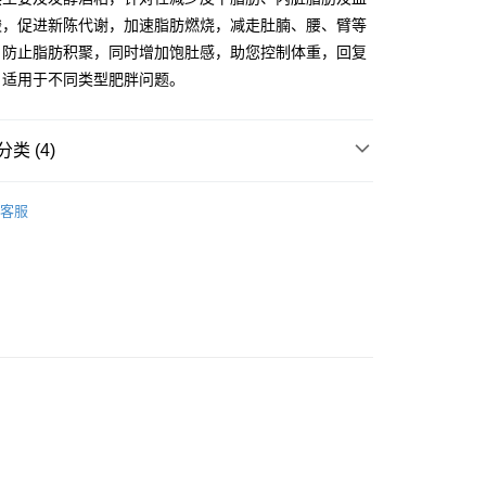
0.00，满HK$500.00(含以上)免运费
酸，促进新陈代谢，加速脂肪燃烧，减走肚腩、腰、臂等
(預計3個工作天到舖)
，防止脂肪积聚，同时增加饱肚感，助您控制体重，回复
，适用于不同类型肥胖问题。
7-14個工作天﹐視乎送達地點)
查看运费
类 (4)
 僅澳門(不寄腦鑽素、活得易濕敏配方、瑞肝易、祛
查看运费
之元氣)
索
按功效搜索
纤体及美白
客服
需要
不同阶段需要
成人保健 (20-39岁)
寻
按品牌搜寻
日本命力系列