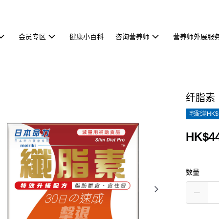
会员专区
健康小百科
咨询营养师
营养师外展服
纤脂素
宅配满HK$
HK$44
数量