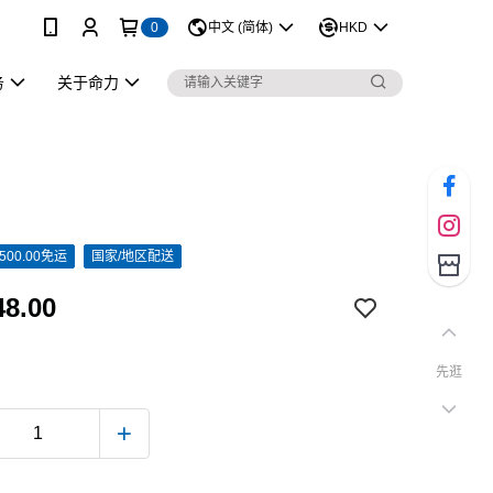
0
中文 (简体)
HKD
务
关于命力
500.00免运
国家/地区配送
8.00
先逛