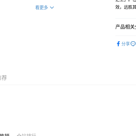
每笔HK$5
效，远胜
看更多
門市自取 
免运费
产品相关分
易網遞+ (
按功效搜
[EMS]
分享
不同阶段
濕對策、女
不同阶段
按品牌搜
推荐
所有商品