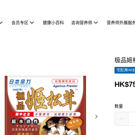
会员专区
健康小百科
咨询营养师
营养师外展服
极品姬
宅配满HK$
HK$75
数量