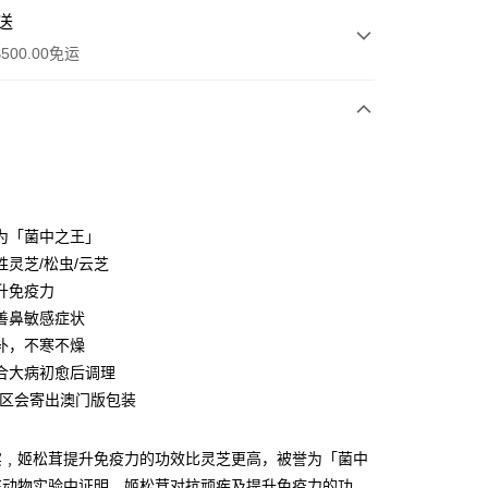
送
500.00免运
y
誉为「菌中之王」
胜灵芝/松虫/云芝
升免疫力
善鼻敏感症状
补，不寒不燥
ay
合大病初愈后调理
地区会寄出澳门版包装
实﹐姬松茸提升免疫力的功效比灵芝更高，被誉为「菌中
工商地址
在动物实验中证明，姬松茸对抗顽疾及提升免疫力的功