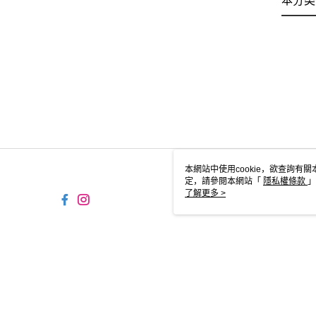
本分类
本網站中使用cookie，欲查詢有關
定，請參閱本網站「
隱私權條款
」
cookie。
了解更多 >