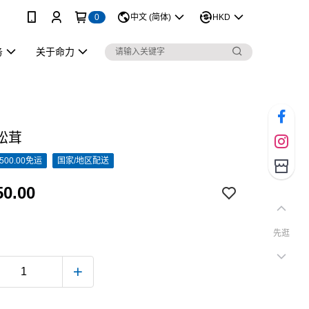
0
中文 (简体)
HKD
务
关于命力
松茸
500.00免运
国家/地区配送
0.00
先逛