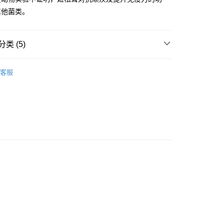
0.00，满HK$500.00(含以上)免运费
其他菌类。
(預計3個工作天到舖)
类 (5)
7-14個工作天﹐視乎送達地點)
查看运费
索
按功效搜索
增强免疫力
 僅澳門(不寄腦鑽素、活得易濕敏配方、瑞肝易、祛
查看运费
客服
需要
不同阶段需要
中年保健 (40-59岁)
之元氣)
需要
不同阶段需要
银发保健 (60岁+)
寻
按品牌搜寻
日本命力系列