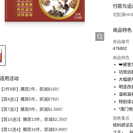
付款与运
宅配满HK$
付款方式
商品特色
信用卡
商品编号
476802
Apple Pay
商品特色
Google Pa
👑被
功效远
AlipayHK
适用活动
大幅提
PayMe
明显改
【2件9折】購買2件，即減$150！
温和滋
WeChat P
【買4送1】購買5件，即減$750！
特别适
*澳门
【買7送2】購買9件，即減$1,500！
运送方式
销售重点
【買10送3】購買13件，即減$2,250！
经科研证
送貨到家/
【買12送4】購買16件，即減$3,000！
之王」。