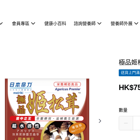
會員專區
健康小百科
諮詢營養師
營養師外展
極品姬
送貨上門滿H
HK$75
數量