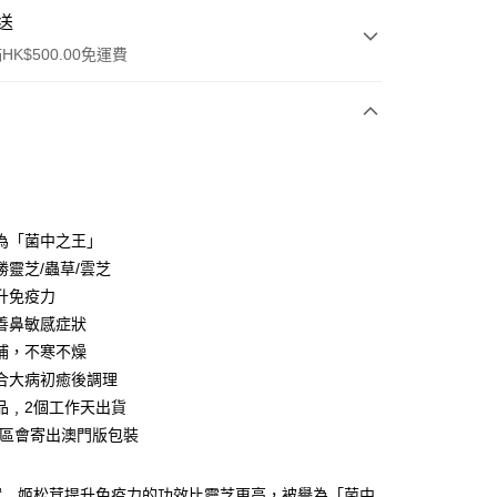
送
K$500.00免運費
y
譽為「菌中之王」
勝靈芝/蟲草/雲芝
升免疫力
善鼻敏感症狀
補，不寒不燥
ay
合大病初癒後調理
品﹐2個工作天出貨
地區會寄出澳門版包裝
工商地址
實﹐姬松茸提升免疫力的功效比靈芝更高，被譽為「菌中