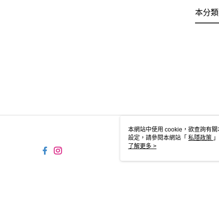
本分類
本網站中使用 cookie，欲查詢有關
設定，請參閱本網站「
私隱政策
」
用 cookie。
了解更多 >