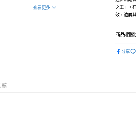
每筆HK$5
之王」。
查看更多
門市自取 
效，遠勝
免運費
易網遞+ (
商品相關分
[EMS]
按功效搜
對策、女之
分享
不同年齡
不同年齡
按品牌搜
推薦
所有商品