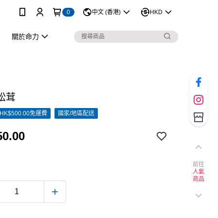
0
中文 (香港)
HKD
關於命力
松茸
K$500.00免運費
國家/地區配送
0.00
前往
人氣
商品