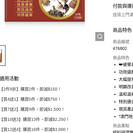
付款與運
送貨上門滿H
付款方式
商品特色
信用卡
商品編號
476802
Apple Pay
商品特色
Google Pa
👑被
功效遠
AlipayHK
適用活動
大幅提
PayMe
明顯改
【2件9折】購買2件，即減$150！
溫和滋
WeChat P
【買4送1】購買5件，即減$750！
特別適
現貨產
【買7送2】購買9件，即減$1,500！
送貨方式
*澳門
【買10送3】購買13件，即減$2,250！
商品重點
送貨到家/
【買12送4】購買16件，即減$3,000！
經科研證