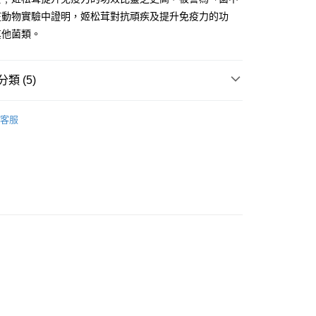
0.00，滿HK$500.00或以上免運費
在動物實驗中證明，姬松茸對抗頑疾及提升免疫力的功
(預計3個工作天到舖)
其他菌類。
7-14個工作天﹐視乎送達地點)
運費表
類 (5)
 僅澳門(不寄腦鑽素、活得易濕敏配方、瑞肝易、祛濕
運費表
尋
按功效搜尋
增強免疫力
元氣)
客服
需要
不同年齡需要
中年保健 (40-59歲)
需要
不同年齡需要
銀髮保健 (60歲+)
尋
按品牌搜尋
日本命力系列