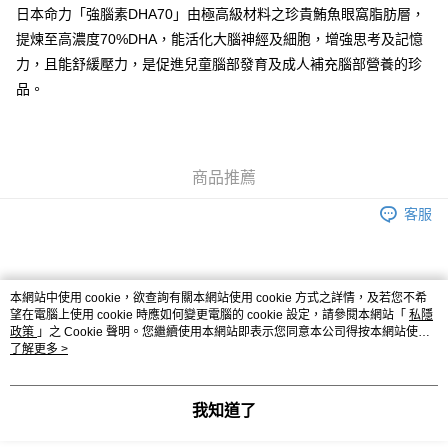
每筆HK$50.00，滿HK$500.00或以上免運費
日本命力「強腦素DHA70」由極高級材料之珍貴鮪魚眼窩脂肪層，
門市自取 (預計3個工作天到舖)
提煉至高濃度70%DHA，能活化大腦神經及細胞，增強思考及記憶
力，且能舒緩壓力，是促進兒童腦部發育及成人補充腦部營養的珍
免運費
品。
易網遞+ (7-14個工作天﹐視乎送達地點)
運費表
[EMS] 僅澳門(不寄腦鑽素、活得易濕敏配方、瑞肝易、祛濕
運費表
對策、女之元氣)
商品推薦
客服
商品相關分類 (5)
本網站中使用 cookie，欲查詢有關本網站使用 cookie 方式之詳情，及若您不希
查看全部
望在電腦上使用 cookie 時應如何變更電腦的 cookie 設定，請參閱本網站「
私隱
政策
」之 Cookie 聲明。您繼續使用本網站即表示您同意本公司得按本網站使用
按功效搜尋
按功效搜尋
改善記憶力
條款之 Cookie 聲明使用 cookie。
了解更多 >
不同年齡需要
不同年齡需要
兒童保健 (0-19歲)
我知道了