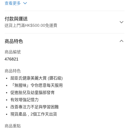
查看更多
付款與運送
送貨上門滿HK$500.00免運費
付款方式
商品特色
信用卡
商品編號
Apple Pay
476821
Google Pay
商品特色
AlipayHK
屈臣氏健康美麗大賞 (鑽石級)
「無腥味」令你愿意每天服用
PayMe
促進胎兒及幼童腦部發育
WeChat Pay
有效增強記憶力
改善專注力不足與學習困難
送貨方式
現貨產品﹐2個工作天出貨
送貨到家/工商地址
商品重點