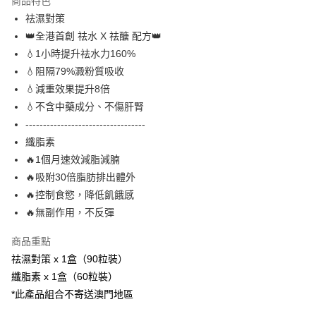
商品特色
AlipayHK
祛濕對策
👑全港首創 祛水 X 祛醣 配方👑
PayMe
💧1小時提升祛水力160%
WeChat Pay
💧阻隔79%澱粉質吸收
💧減重效果提升8倍
送貨方式
💧不含中藥成分、不傷肝腎
----------------------------------
送貨到家/工商地址
纖脂素
每筆HK$50.00，滿HK$500.00或以上免運費
🔥1個月速效減脂減腩
[指定產品] 送貨到家 (免運費) - 強心素/降醣素/強腎之源/煥髮易
🔥吸附30倍脂肪排出體外
免運費
🔥控制食慾，降低飢餓感
🔥無副作用，不反彈
門市自取 (預計3個工作天到舖)
免運費
商品重點
祛濕對策 x 1盒（90粒裝）
易網遞+ (7-14個工作天﹐視乎送達地點)
運費表
纖脂素 x 1盒（60粒裝）
[EMS] 僅澳門(不寄腦鑽素、活得易濕敏配方、瑞肝易、祛濕
運費表
*此產品組合不寄送澳門地區
對策、女之元氣)